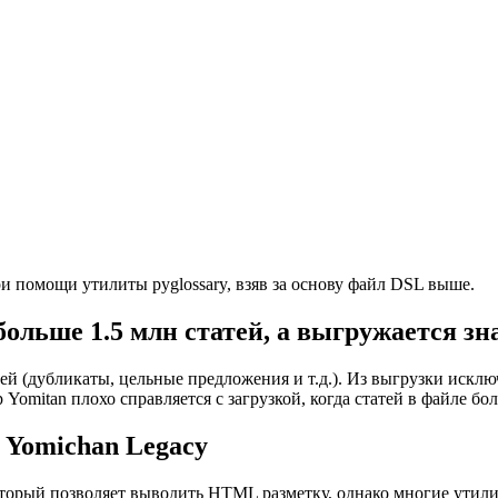
и помощи утилиты pyglossary, взяв за основу файл DSL выше.
больше 1.5 млн статей, а выгружается з
ей (дубликаты, цельные предложения и т.д.). Из выгрузки исклю
Yomitan плохо справляется с загрузкой, когда статей в файле бол
 Yomichan Legacy
который позволяет выводить HTML разметку, однако многие утили