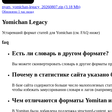
nyars_yomichan-legacy_20260807.zip
(3.18 Mb)
Обновлено 1 час назад
Yomichan Legacy
Устаревший формат статей для Yomichan (см. FAQ ниже)
faq
Есть ли словарь в другом формате?
Вы можете сконвертировать словарь в другие форматы пр
Почему в статистике сайта указано 
В базе сайта содержится больше число малополезных стат
чтобы избежать замусоривания словаря и лагов (например 
Чем отличаются форматы Yomitan и
В Yomitan была добавлена поддержка structured-content, 