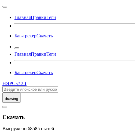
Главная
Правки
Теги
Баг-трекер
Скачать
Главная
Правки
Теги
Баг-трекер
Скачать
Н
Я
РС
v2.3.1
drawing
Скачать
Выгружено 68585 статей