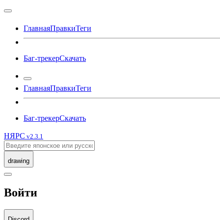
Главная
Правки
Теги
Баг-трекер
Скачать
Главная
Правки
Теги
Баг-трекер
Скачать
Н
Я
РС
v2.3.1
drawing
Войти
Discord